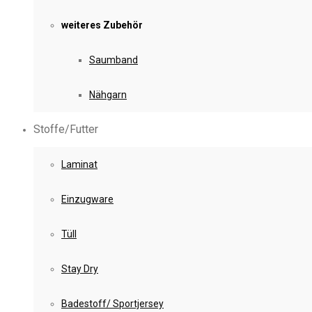
weiteres Zubehör
Saumband
Nähgarn
Stoffe/Futter
Laminat
Einzugware
Tüll
Stay Dry
Badestoff/ Sportjersey