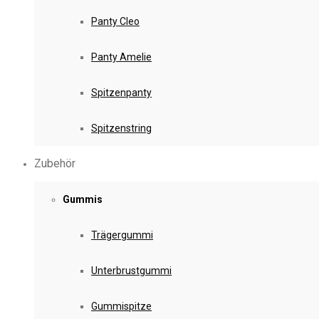
Panty Cleo
Panty Amelie
Spitzenpanty
Spitzenstring
Zubehör
Gummis
Trägergummi
Unterbrustgummi
Gummispitze