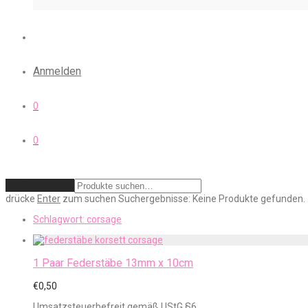
Anmelden
0
0
Zurücksetzen
drücke
Enter
zum suchen
Suchergebnisse:
Keine Produkte gefunden.
Schlagwort:
corsage
1 Paar Federstäbe 13mm x 10cm
€
0,50
Umsatzsteuerbefreit gemäß UStG §6