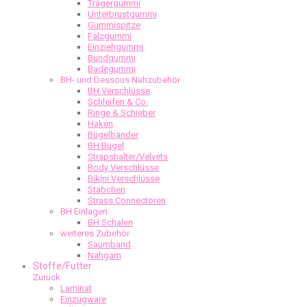
Trägergummi
Unterbrustgummi
Gummispitze
Falzgummi
Einziehgummi
Bundgummi
Badegummi
BH- und Dessous Nähzubehör
BH Verschlüsse
Schleifen & Co.
Ringe & Schieber
Haken
Bügelbänder
BH Bügel
Strapshalter/Velvets
Body Verschlüsse
Bikini Verschlüsse
Stäbchen
Strass Connectoren
BH Einlagen
BH Schalen
weiteres Zubehör
Saumband
Nähgarn
Stoffe/Futter
Zurück
Laminat
Einzugware