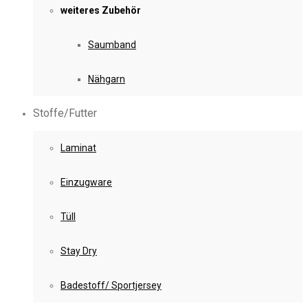
weiteres Zubehör
Saumband
Nähgarn
Stoffe/Futter
Laminat
Einzugware
Tüll
Stay Dry
Badestoff/ Sportjersey