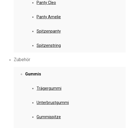
Panty Cleo
Panty Amelie
Spitzenpanty
Spitzenstring
Zubehör
Gummis
Trägergummi
Unterbrustgummi
Gummispitze