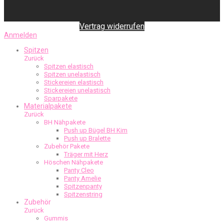
Vertrag widerrufen
Anmelden
Spitzen
Zurück
Spitzen elastisch
Spitzen unelastisch
Stickereien elastisch
Stickereien unelastisch
Sparpakete
Materialpakete
Zurück
BH Nähpakete
Push up Bügel BH Kim
Push up Bralette
Zubehör Pakete
Träger mit Herz
Höschen Nähpakete
Panty Cleo
Panty Amelie
Spitzenpanty
Spitzenstring
Zubehör
Zurück
Gummis