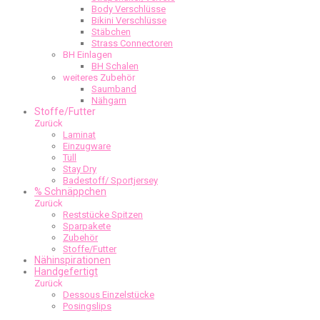
Body Verschlüsse
Bikini Verschlüsse
Stäbchen
Strass Connectoren
BH Einlagen
BH Schalen
weiteres Zubehör
Saumband
Nähgarn
Stoffe/Futter
Zurück
Laminat
Einzugware
Tüll
Stay Dry
Badestoff/ Sportjersey
% Schnäppchen
Zurück
Reststücke Spitzen
Sparpakete
Zubehör
Stoffe/Futter
Nähinspirationen
Handgefertigt
Zurück
Dessous Einzelstücke
Posingslips