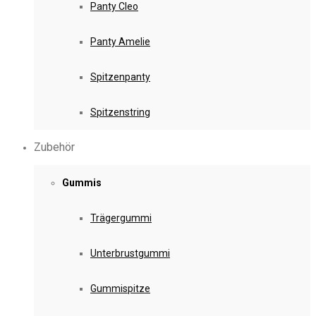
Panty Cleo
Panty Amelie
Spitzenpanty
Spitzenstring
Zubehör
Gummis
Trägergummi
Unterbrustgummi
Gummispitze