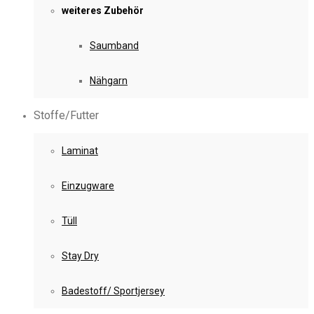
weiteres Zubehör
Saumband
Nähgarn
Stoffe/Futter
Laminat
Einzugware
Tüll
Stay Dry
Badestoff/ Sportjersey