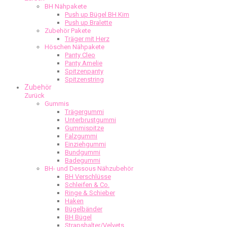
BH Nähpakete
Push up Bügel BH Kim
Push up Bralette
Zubehör Pakete
Träger mit Herz
Höschen Nähpakete
Panty Cleo
Panty Amelie
Spitzenpanty
Spitzenstring
Zubehör
Zurück
Gummis
Trägergummi
Unterbrustgummi
Gummispitze
Falzgummi
Einziehgummi
Bundgummi
Badegummi
BH- und Dessous Nähzubehör
BH Verschlüsse
Schleifen & Co.
Ringe & Schieber
Haken
Bügelbänder
BH Bügel
Strapshalter/Velvets