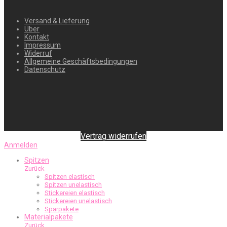
Versand & Lieferung
Über
Kontakt
Impressum
Widerruf
Allgemeine Geschäftsbedingungen
Datenschutz
Vertrag widerrufen
Anmelden
Spitzen
Zurück
Spitzen elastisch
Spitzen unelastisch
Stickereien elastisch
Stickereien unelastisch
Sparpakete
Materialpakete
Zurück