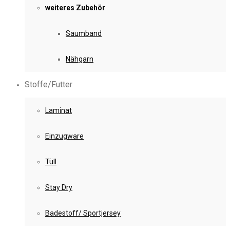
weiteres Zubehör
Saumband
Nähgarn
Stoffe/Futter
Laminat
Einzugware
Tüll
Stay Dry
Badestoff/ Sportjersey