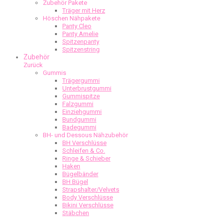
Zubehör Pakete
Träger mit Herz
Höschen Nähpakete
Panty Cleo
Panty Amelie
Spitzenpanty
Spitzenstring
Zubehör
Zurück
Gummis
Trägergummi
Unterbrustgummi
Gummispitze
Falzgummi
Einziehgummi
Bundgummi
Badegummi
BH- und Dessous Nähzubehör
BH Verschlüsse
Schleifen & Co.
Ringe & Schieber
Haken
Bügelbänder
BH Bügel
Strapshalter/Velvets
Body Verschlüsse
Bikini Verschlüsse
Stäbchen