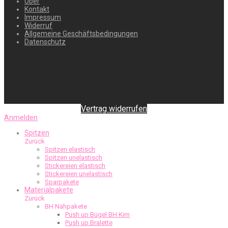
Über
Kontakt
Impressum
Widerruf
Allgemeine Geschäftsbedingungen
Datenschutz
Vertrag widerrufen
Anmelden
Spitzen
Zurück
Spitzen elastisch
Spitzen unelastisch
Stickereien elastisch
Stickereien unelastisch
Sparpakete
Materialpakete
Zurück
BH Nähpakete
Push up Bügel BH Kim
Push up Bralette