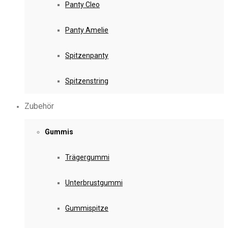
Panty Cleo
Panty Amelie
Spitzenpanty
Spitzenstring
Zubehör
Gummis
Trägergummi
Unterbrustgummi
Gummispitze