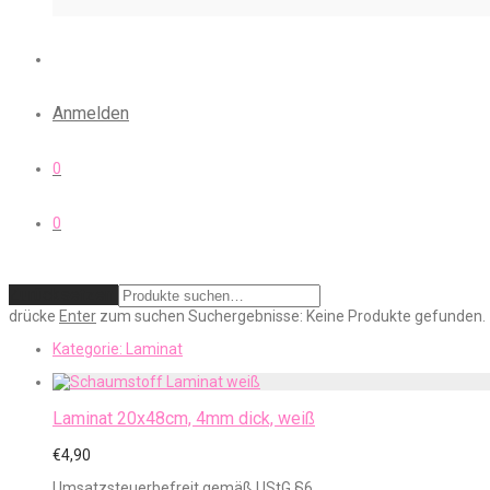
Anmelden
0
0
Zurücksetzen
drücke
Enter
zum suchen
Suchergebnisse:
Keine Produkte gefunden.
Kategorie:
Laminat
Laminat 20x48cm, 4mm dick, weiß
€
4,90
Umsatzsteuerbefreit gemäß UStG §6