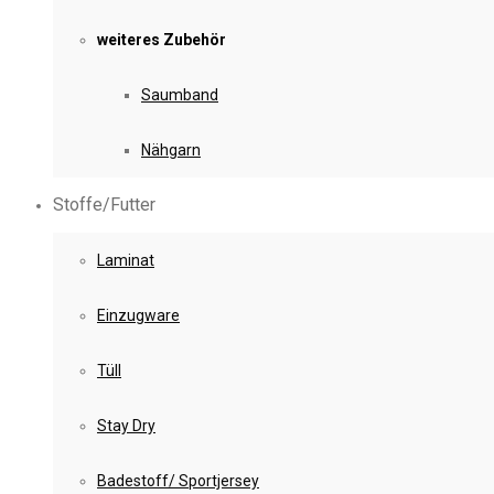
weiteres Zubehör
Saumband
Nähgarn
Stoffe/Futter
Laminat
Einzugware
Tüll
Stay Dry
Badestoff/ Sportjersey