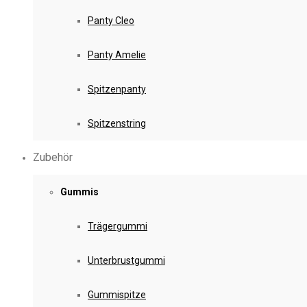
Panty Cleo
Panty Amelie
Spitzenpanty
Spitzenstring
Zubehör
Gummis
Trägergummi
Unterbrustgummi
Gummispitze